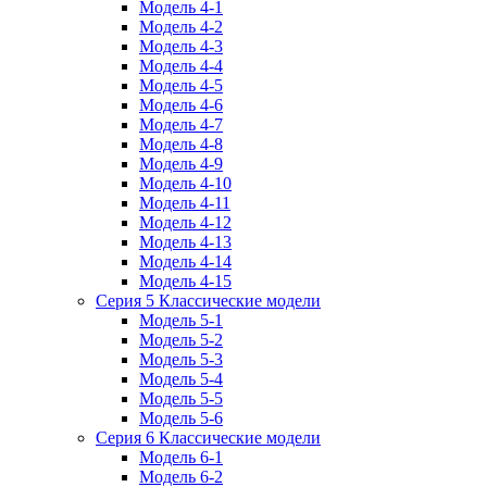
Модель 4-1
Модель 4-2
Модель 4-3
Модель 4-4
Модель 4-5
Модель 4-6
Модель 4-7
Модель 4-8
Модель 4-9
Модель 4-10
Модель 4-11
Модель 4-12
Модель 4-13
Модель 4-14
Модель 4-15
Серия 5 Классические модели
Модель 5-1
Модель 5-2
Модель 5-3
Модель 5-4
Модель 5-5
Модель 5-6
Серия 6 Классические модели
Модель 6-1
Модель 6-2