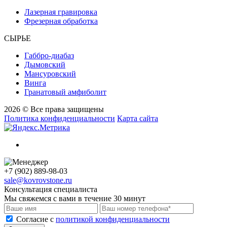
Лазерная гравировка
Фрезерная обработка
СЫРЬЕ
Габбро-диабаз
Дымовский
Мансуровский
Винга
Гранатовый амфиболит
2026 © Все права защищены
Политика конфиденциальности
Карта сайта
+7 (902) 889-98-03
sale@kovrovstone.ru
Консультация специалиста
Мы свяжемся с вами в течение 30 минут
Cогласие с
политикой конфиденциальности