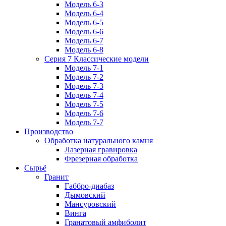
Модель 6-3
Модель 6-4
Модель 6-5
Модель 6-6
Модель 6-7
Модель 6-8
Серия 7 Классические модели
Модель 7-1
Модель 7-2
Модель 7-3
Модель 7-4
Модель 7-5
Модель 7-6
Модель 7-7
Производство
Обработка натурального камня
Лазерная гравировка
Фрезерная обработка
Сырьё
Гранит
Габбро-диабаз
Дымовский
Мансуровский
Винга
Гранатовый амфиболит