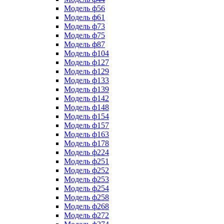
Модель ф56
Модель ф61
Модель ф73
Модель ф75
Модель ф87
Модель ф104
Модель ф127
Модель ф129
Модель ф133
Модель ф139
Модель ф142
Модель ф148
Модель ф154
Модель ф157
Модель ф163
Модель ф178
Модель ф224
Модель ф251
Модель ф252
Модель ф253
Модель ф254
Модель ф258
Модель ф268
Модель ф272