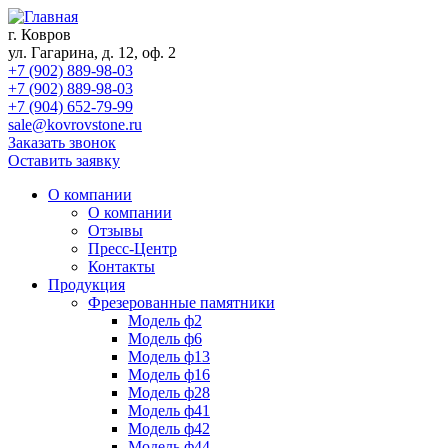
г. Ковров
ул. Гагарина, д. 12, оф. 2
+7 (902) 889-98-03
+7 (902) 889-98-03
+7 (904) 652-79-99
sale@kovrovstone.ru
Заказать звонок
Оставить заявку
О компании
О компании
Отзывы
Пресс-Центр
Контакты
Продукция
Фрезерованные памятники
Модель ф2
Модель ф6
Модель ф13
Модель ф16
Модель ф28
Модель ф41
Модель ф42
Модель ф44