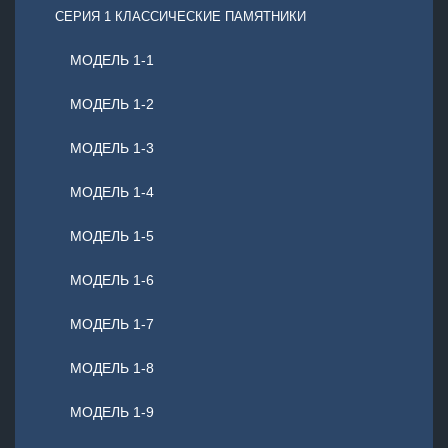
СЕРИЯ 1 КЛАССИЧЕСКИЕ ПАМЯТНИКИ
МОДЕЛЬ 1-1
МОДЕЛЬ 1-2
МОДЕЛЬ 1-3
МОДЕЛЬ 1-4
МОДЕЛЬ 1-5
МОДЕЛЬ 1-6
МОДЕЛЬ 1-7
МОДЕЛЬ 1-8
МОДЕЛЬ 1-9