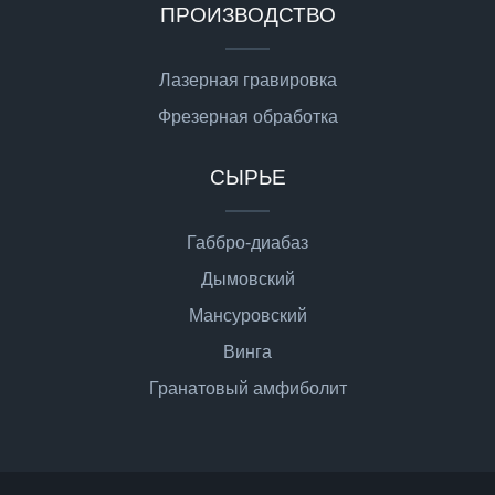
ПРОИЗВОДСТВО
Лазерная гравировка
Фрезерная обработка
СЫРЬЕ
Габбро-диабаз
Дымовский
Мансуровский
Винга
Гранатовый амфиболит