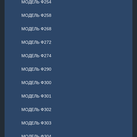
МОДЕЛЬ Ф254
МОДЕЛЬ Ф258
МОДЕЛЬ Ф268
МОДЕЛЬ Ф272
МОДЕЛЬ Ф274
МОДЕЛЬ Ф290
МОДЕЛЬ Ф300
МОДЕЛЬ Ф301
МОДЕЛЬ Ф302
МОДЕЛЬ Ф303
МОДЕЛЬ Ф304