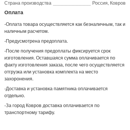
Страна производства
Россия, Ковров
Оплата
-Оплата товара осуществляется как безналичным, так и
наличным расчетом.
-Предусмотрена предоплата.
-После получения предоплаты фиксируется срок
изготовления. Оставшаяся сумма оплачивается по
факту изготовления заказа, после чего осуществляется
отгрузка или установка комплекта на место
захоронения.
-Доставка и установка памятника оплачивается
отдельно.
-За город Ковров доставка оплачивается по
транспортному тарифу.