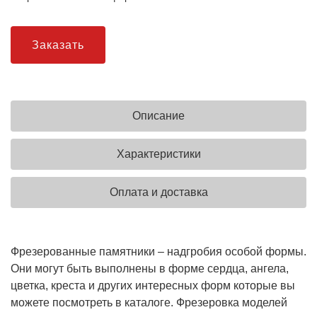
Заказать
Описание
Характеристики
Оплата и доставка
Фрезерованные памятники – надгробия особой формы.
Они могут быть выполнены в форме сердца, ангела,
цветка, креста и других интересных форм которые вы
можете посмотреть в каталоге. Фрезеровка моделей