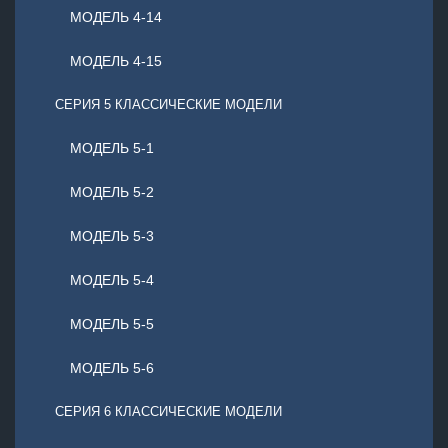
МОДЕЛЬ 4-14
МОДЕЛЬ 4-15
СЕРИЯ 5 КЛАССИЧЕСКИЕ МОДЕЛИ
МОДЕЛЬ 5-1
МОДЕЛЬ 5-2
МОДЕЛЬ 5-3
МОДЕЛЬ 5-4
МОДЕЛЬ 5-5
МОДЕЛЬ 5-6
СЕРИЯ 6 КЛАССИЧЕСКИЕ МОДЕЛИ