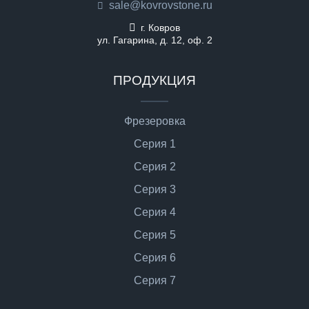
sale@kovrovstone.ru
г. Ковров
ул. Гагарина, д. 12, оф. 2
ПРОДУКЦИЯ
Фрезеровка
Серия 1
Серия 2
Серия 3
Серия 4
Серия 5
Серия 6
Серия 7