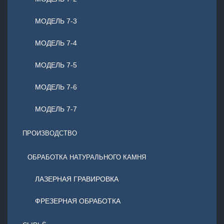
МОДЕЛЬ 7-3
МОДЕЛЬ 7-4
МОДЕЛЬ 7-5
МОДЕЛЬ 7-6
МОДЕЛЬ 7-7
ПРОИЗВОДСТВО
ОБРАБОТКА НАТУРАЛЬНОГО КАМНЯ
ЛАЗЕРНАЯ ГРАВИРОВКА
ФРЕЗЕРНАЯ ОБРАБОТКА