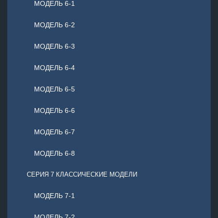
МОДЕЛЬ 6-1
МОДЕЛЬ 6-2
МОДЕЛЬ 6-3
МОДЕЛЬ 6-4
МОДЕЛЬ 6-5
МОДЕЛЬ 6-6
МОДЕЛЬ 6-7
МОДЕЛЬ 6-8
СЕРИЯ 7 КЛАССИЧЕСКИЕ МОДЕЛИ
МОДЕЛЬ 7-1
МОДЕЛЬ 7-2