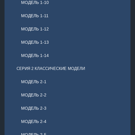
МОДЕЛЬ 1-10
МОДЕЛЬ 1-11
МОДЕЛЬ 1-12
МОДЕЛЬ 1-13
МОДЕЛЬ 1-14
СЕРИЯ 2 КЛАССИЧЕСКИЕ МОДЕЛИ
МОДЕЛЬ 2-1
МОДЕЛЬ 2-2
МОДЕЛЬ 2-3
МОДЕЛЬ 2-4
МОДЕЛЬ 2-5