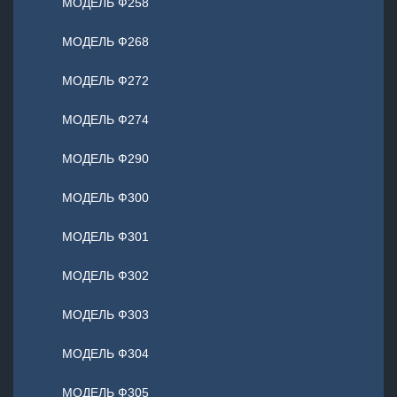
МОДЕЛЬ Ф258
МОДЕЛЬ Ф268
МОДЕЛЬ Ф272
МОДЕЛЬ Ф274
МОДЕЛЬ Ф290
МОДЕЛЬ Ф300
МОДЕЛЬ Ф301
МОДЕЛЬ Ф302
МОДЕЛЬ Ф303
МОДЕЛЬ Ф304
МОДЕЛЬ Ф305