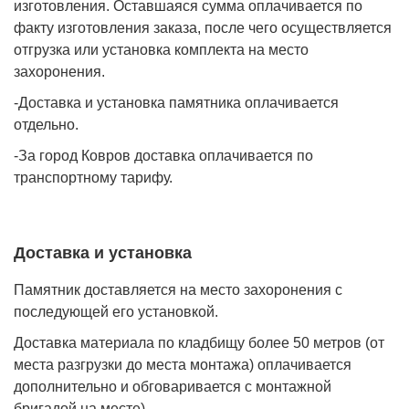
изготовления. Оставшаяся сумма оплачивается по
факту изготовления заказа, после чего осуществляется
отгрузка или установка комплекта на место
захоронения.
-Доставка и установка памятника оплачивается
отдельно.
-За город Ковров доставка оплачивается по
транспортному тарифу.
Доставка и установка
Памятник доставляется на место захоронения с
последующей его установкой.
Доставка материала по кладбищу более 50 метров (от
места разгрузки до места монтажа)
оплачивается
дополнительно и обговаривается с монтажной
бригадой на месте).