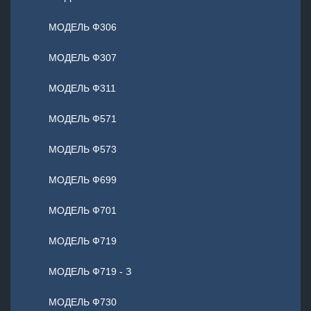
МОДЕЛЬ Ф306
МОДЕЛЬ Ф307
МОДЕЛЬ Ф311
МОДЕЛЬ Ф571
МОДЕЛЬ Ф573
МОДЕЛЬ Ф699
МОДЕЛЬ Ф701
МОДЕЛЬ Ф719
МОДЕЛЬ Ф719 - З
МОДЕЛЬ Ф730