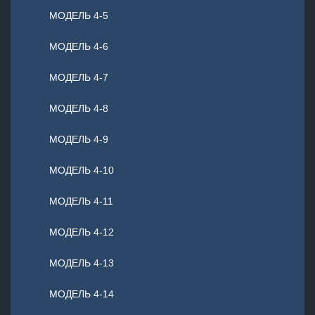
МОДЕЛЬ 4-5
МОДЕЛЬ 4-6
МОДЕЛЬ 4-7
МОДЕЛЬ 4-8
МОДЕЛЬ 4-9
МОДЕЛЬ 4-10
МОДЕЛЬ 4-11
МОДЕЛЬ 4-12
МОДЕЛЬ 4-13
МОДЕЛЬ 4-14