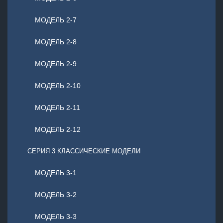
МОДЕЛЬ 2-7
МОДЕЛЬ 2-8
МОДЕЛЬ 2-9
МОДЕЛЬ 2-10
МОДЕЛЬ 2-11
МОДЕЛЬ 2-12
СЕРИЯ 3 КЛАССИЧЕСКИЕ МОДЕЛИ
МОДЕЛЬ 3-1
МОДЕЛЬ 3-2
МОДЕЛЬ 3-3