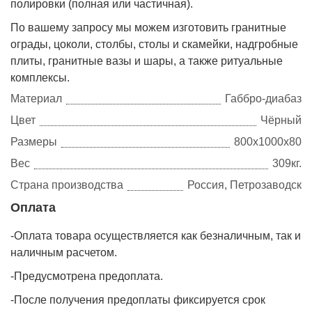
полировки (полная или частичная).
По вашему запросу мы можем изготовить гранитные
ограды, цоколи, столбы, столы и скамейки, надгробные
плиты, гранитные вазы и шары, а также ритуальные
комплексы.
Материал
Габбро-диабаз
Цвет
Чёрный
Размеры
800x1000x80
Вес
309кг.
Страна производства
Россия, Петрозаводск
Оплата
-Оплата товара осуществляется как безналичным, так и
наличным расчетом.
-Предусмотрена предоплата.
-После получения предоплаты фиксируется срок