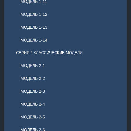
МОДЕЛЬ 1-11
МОДЕЛЬ 1-12
МОДЕЛЬ 1-13
МОДЕЛЬ 1-14
СЕРИЯ 2 КЛАССИЧЕСКИЕ МОДЕЛИ
МОДЕЛЬ 2-1
МОДЕЛЬ 2-2
МОДЕЛЬ 2-3
МОДЕЛЬ 2-4
МОДЕЛЬ 2-5
МОДЕЛЬ 2-6