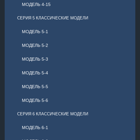
МОДЕЛЬ 4-15
СЕРИЯ 5 КЛАССИЧЕСКИЕ МОДЕЛИ
МОДЕЛЬ 5-1
МОДЕЛЬ 5-2
МОДЕЛЬ 5-3
МОДЕЛЬ 5-4
МОДЕЛЬ 5-5
МОДЕЛЬ 5-6
СЕРИЯ 6 КЛАССИЧЕСКИЕ МОДЕЛИ
МОДЕЛЬ 6-1