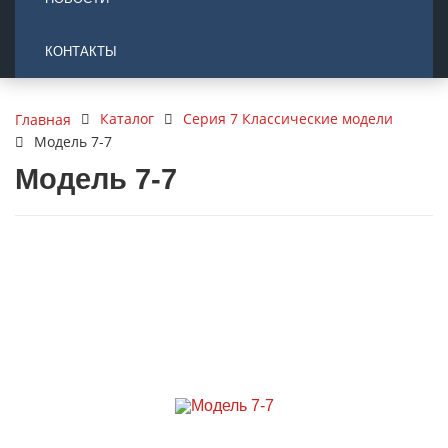
КОНТАКТЫ
Каталог
Серия 7 Классические модели
Главная
Модель 7-7
Модель 7-7