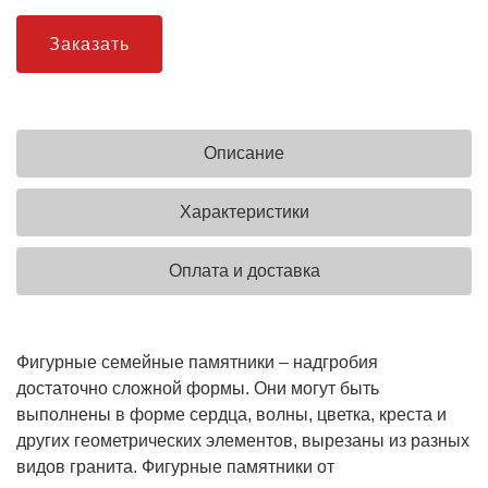
Заказать
Описание
Характеристики
Оплата и доставка
Фигурные семейные памятники – надгробия
достаточно сложной формы. Они могут быть
выполнены в форме сердца, волны, цветка, креста и
других геометрических элементов, вырезаны из разных
видов гранита. Фигурные памятники от