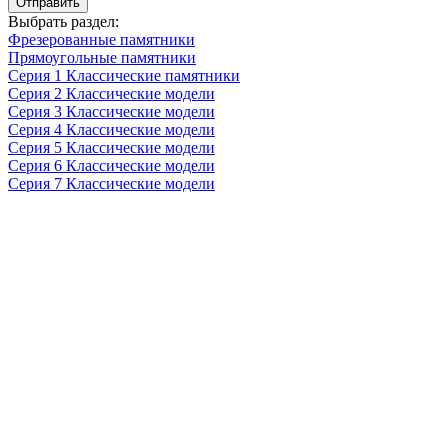
Отправить
Выбрать раздел:
Фрезерованные памятники
Прямоугольные памятники
Серия 1 Классические памятники
Серия 2 Классические модели
Серия 3 Классические модели
Серия 4 Классические модели
Серия 5 Классические модели
Серия 6 Классические модели
Серия 7 Классические модели