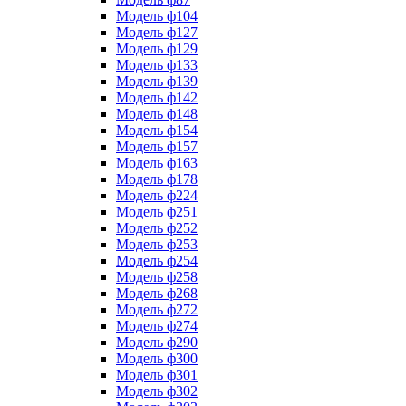
Модель ф104
Модель ф127
Модель ф129
Модель ф133
Модель ф139
Модель ф142
Модель ф148
Модель ф154
Модель ф157
Модель ф163
Модель ф178
Модель ф224
Модель ф251
Модель ф252
Модель ф253
Модель ф254
Модель ф258
Модель ф268
Модель ф272
Модель ф274
Модель ф290
Модель ф300
Модель ф301
Модель ф302