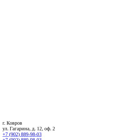
г. Ковров
ул. Гагарина, д. 12, оф. 2
+7 (902) 889-98-03
+7 (902) 889-98-03