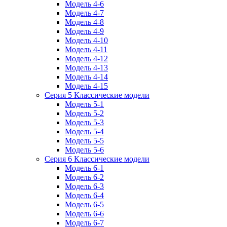
Модель 4-6
Модель 4-7
Модель 4-8
Модель 4-9
Модель 4-10
Модель 4-11
Модель 4-12
Модель 4-13
Модель 4-14
Модель 4-15
Серия 5 Классические модели
Модель 5-1
Модель 5-2
Модель 5-3
Модель 5-4
Модель 5-5
Модель 5-6
Серия 6 Классические модели
Модель 6-1
Модель 6-2
Модель 6-3
Модель 6-4
Модель 6-5
Модель 6-6
Модель 6-7