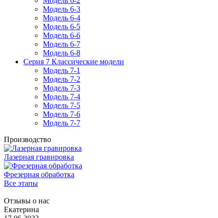
Модель 6-2
Модель 6-3
Модель 6-4
Модель 6-5
Модель 6-6
Модель 6-7
Модель 6-8
Серия 7 Классические модели
Модель 7-1
Модель 7-2
Модель 7-3
Модель 7-4
Модель 7-5
Модель 7-6
Модель 7-7
Производство
Лазерная гравировка
Фрезерная обработка
Все этапы
Отзывы о нас
Екатерина