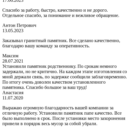
17.06.2023
Спасибо за работу, быстро, качественно и не дорого.
Отдельное спасибо, за понимание и вежливое обращение.
Антон Петрович
13.05.2023
Заказывал гранитный памятник. Все сделано качественно,
благодарю вашу команду за оперативность.
Максим
28.07.2021
Установили памятник родственнику. По срокам немного
задержали, но не критично. На каждом этапе изготовления со
мной держали связь, по задержке сообщили заблаговременно.
По итогу очень доволен качеством установленного
памятника. Спасибо большое за ваш труд!
Анастасия
11.07.2020
Выражаю огромную благодарность вашей компании за
отличную работу. Установили памятник папе качество. Все
было выполнено в срок. После установки место захоронения
привели в порядок весь мусор за собой убрали.