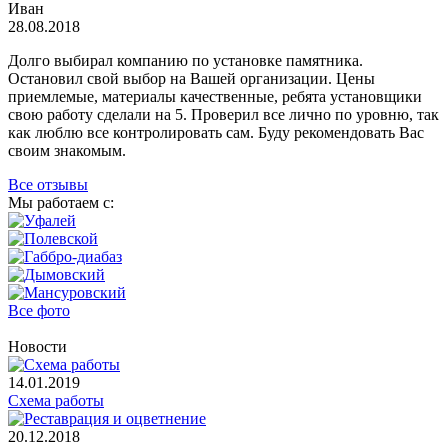
Иван
28.08.2018
Долго выбирал компанию по установке памятника.
Остановил свой выбор на Вашей организации. Цены
приемлемые, материалы качественные, ребята установщики
свою работу сделали на 5. Проверил все лично по уровню, так
как люблю все контролировать сам. Буду рекомендовать Вас
своим знакомым.
Все отзывы
Мы работаем с:
Все фото
Новости
14.01.2019
Схема работы
20.12.2018