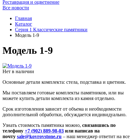
Реставрация и оцветнение
Все новости
Главная
Каталог
Серия 1 Классические памятники
Модель 1-9
Модель 1-9
Нет в наличии
Основные детали комплекта: стела, подставка и цветник.
Мы поставляем готовые комплекты памятников, или вы
можете купить детали комплекта из камня отдельно.
Срок изготовления зависит от объема и необходимости
дополнительной обработки, обсуждается индивидуально.
Узнать стоимость памятника можно,
связавшись по
телефону
+7 (902) 889-98-03
или написав на
почту
sale@kovrovstone.ru
– наш менеджер ответит на все