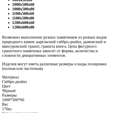
1000х500х60
1000х500х80
1100х500х60
1100х500х80
1200х600х60
1200х600х80
Возможно выполнение резных памятников из разных видов
природного камня: карельский габбро-диабаз, дымовский и
мансуровский гранит, гранита винга. Цена фигурного
гранитного памятника зависит от формы, количества и
сложности декоративных элементов.
Изделия могут иметь различные размеры и виды полировки
(полная или частичная).
Материал
Габбро-диабаз
Цвет
Чёрный
Размеры
1000*500*60
Вес
176кг.