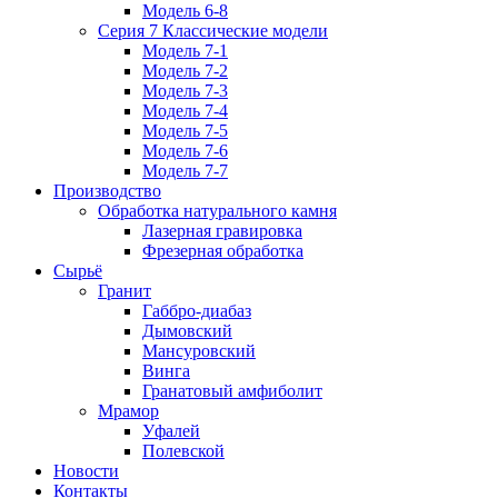
Модель 6-8
Серия 7 Классические модели
Модель 7-1
Модель 7-2
Модель 7-3
Модель 7-4
Модель 7-5
Модель 7-6
Модель 7-7
Производство
Обработка натурального камня
Лазерная гравировка
Фрезерная обработка
Сырьё
Гранит
Габбро-диабаз
Дымовский
Мансуровский
Винга
Гранатовый амфиболит
Мрамор
Уфалей
Полевской
Новости
Контакты