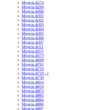
Модель ф274
Модель ф290
Модель ф300
Модель ф301
Модель ф302
Модель ф303
Модель ф304
Модель ф305
Модель ф306
Модель ф307
Модель ф311
Модель ф571
Модель ф573
Модель ф699
Модель ф701
Модель ф719
Модель ф719 - з
Модель ф730
Модель ф814
Модель ф819
Модель ф873
Модель ф883
Модель ф884
Модель ф886
Модель ф887