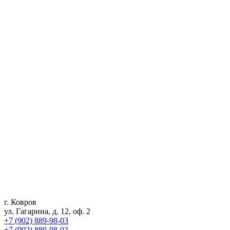
г. Ковров
ул. Гагарина, д. 12, оф. 2
+7 (902) 889-98-03
+7 (902) 889-98-03