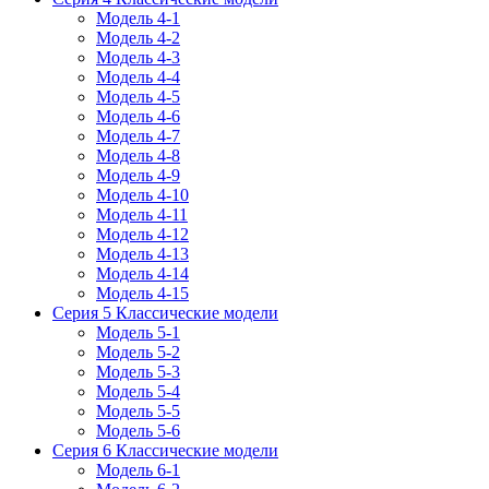
Модель 4-1
Модель 4-2
Модель 4-3
Модель 4-4
Модель 4-5
Модель 4-6
Модель 4-7
Модель 4-8
Модель 4-9
Модель 4-10
Модель 4-11
Модель 4-12
Модель 4-13
Модель 4-14
Модель 4-15
Серия 5 Классические модели
Модель 5-1
Модель 5-2
Модель 5-3
Модель 5-4
Модель 5-5
Модель 5-6
Серия 6 Классические модели
Модель 6-1