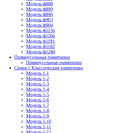
Модель ф888
Модель ф889
Модель ф890
Модель ф903
Модель ф904
Модель ф1156
Модель ф1166
Модель ф1181
Модель ф1182
Модель ф1280
Прямоугольные памятники
Прямоугольные памятники
Серия 1 Классические памятники
Модель 1-1
Модель 1-2
Модель 1-3
Модель 1-4
Модель 1-5
Модель 1-6
Модель 1-7
Модель 1-8
Модель 1-9
Модель 1-10
Модель 1-11
Модель 1-12