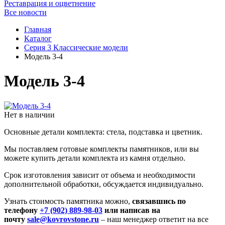
Реставрация и оцветнение
Все новости
Главная
Каталог
Серия 3 Классические модели
Модель 3-4
Модель 3-4
Нет в наличии
Основные детали комплекта: стела, подставка и цветник.
Мы поставляем готовые комплекты памятников, или вы
можете купить детали комплекта из камня отдельно.
Срок изготовления зависит от объема и необходимости
дополнительной обработки, обсуждается индивидуально.
Узнать стоимость памятника можно,
связавшись по
телефону
+7 (902) 889-98-03
или написав на
почту
sale@kovrovstone.ru
– наш менеджер ответит на все