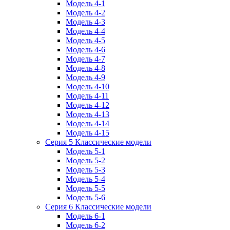
Модель 4-1
Модель 4-2
Модель 4-3
Модель 4-4
Модель 4-5
Модель 4-6
Модель 4-7
Модель 4-8
Модель 4-9
Модель 4-10
Модель 4-11
Модель 4-12
Модель 4-13
Модель 4-14
Модель 4-15
Серия 5 Классические модели
Модель 5-1
Модель 5-2
Модель 5-3
Модель 5-4
Модель 5-5
Модель 5-6
Серия 6 Классические модели
Модель 6-1
Модель 6-2