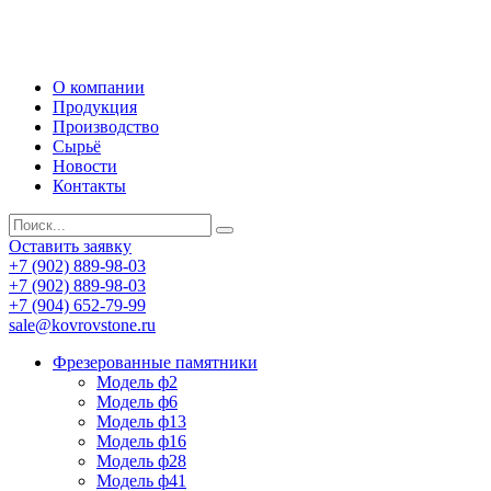
О компании
Продукция
Производство
Сырьё
Новости
Контакты
Оставить заявку
+7 (902) 889-98-03
+7 (902) 889-98-03
+7 (904) 652-79-99
sale@kovrovstone.ru
Фрезерованные памятники
Модель ф2
Модель ф6
Модель ф13
Модель ф16
Модель ф28
Модель ф41