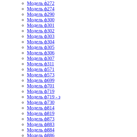
Модель ф272
Модель ф274
Модель ф290
Модель ф300
Модель ф301
Модель ф302
Модель ф303
Модель ф304
Модель ф305
Модель ф306
Модель ф307
Модель ф311
Модель ф571
Модель ф573
Модель ф699
Модель ф701
Модель ф719
Модель ф719 - з
Модель ф730
Модель ф814
Модель ф819
Модель ф873
Модель ф883
Модель ф884
Модель ф886