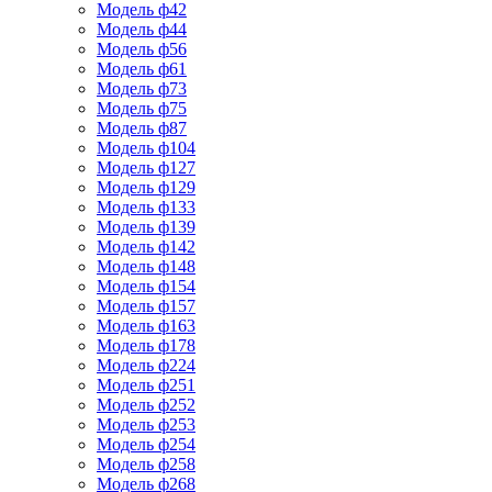
Модель ф42
Модель ф44
Модель ф56
Модель ф61
Модель ф73
Модель ф75
Модель ф87
Модель ф104
Модель ф127
Модель ф129
Модель ф133
Модель ф139
Модель ф142
Модель ф148
Модель ф154
Модель ф157
Модель ф163
Модель ф178
Модель ф224
Модель ф251
Модель ф252
Модель ф253
Модель ф254
Модель ф258
Модель ф268