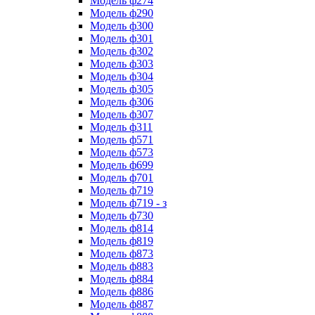
Модель ф274
Модель ф290
Модель ф300
Модель ф301
Модель ф302
Модель ф303
Модель ф304
Модель ф305
Модель ф306
Модель ф307
Модель ф311
Модель ф571
Модель ф573
Модель ф699
Модель ф701
Модель ф719
Модель ф719 - з
Модель ф730
Модель ф814
Модель ф819
Модель ф873
Модель ф883
Модель ф884
Модель ф886
Модель ф887