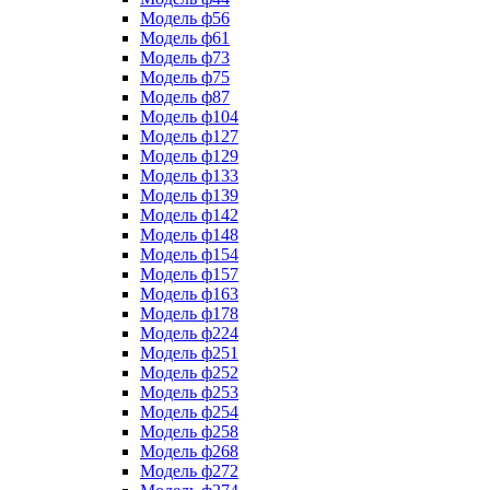
Модель ф56
Модель ф61
Модель ф73
Модель ф75
Модель ф87
Модель ф104
Модель ф127
Модель ф129
Модель ф133
Модель ф139
Модель ф142
Модель ф148
Модель ф154
Модель ф157
Модель ф163
Модель ф178
Модель ф224
Модель ф251
Модель ф252
Модель ф253
Модель ф254
Модель ф258
Модель ф268
Модель ф272