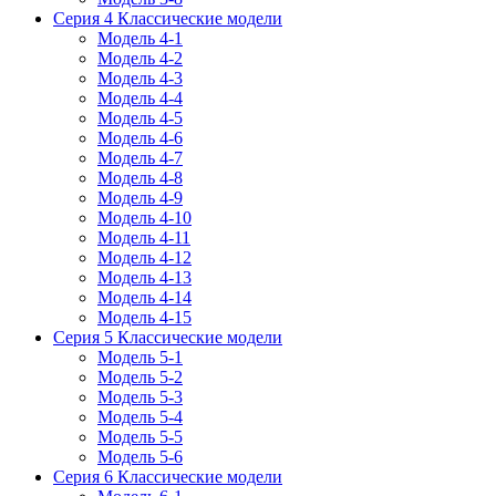
Серия 4 Классические модели
Модель 4-1
Модель 4-2
Модель 4-3
Модель 4-4
Модель 4-5
Модель 4-6
Модель 4-7
Модель 4-8
Модель 4-9
Модель 4-10
Модель 4-11
Модель 4-12
Модель 4-13
Модель 4-14
Модель 4-15
Серия 5 Классические модели
Модель 5-1
Модель 5-2
Модель 5-3
Модель 5-4
Модель 5-5
Модель 5-6
Серия 6 Классические модели