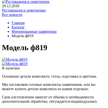
20.12.2018
Реставрация и оцветнение
Все новости
Главная
Каталог
Фрезерованные памятники
Модель ф819
Модель ф819
В наличии
Основные детали комплекта: стела, подставка и цветник.
Мы поставляем готовые комплекты памятников, или вы
можете купить детали комплекта из камня отдельно.
Срок изготовления зависит от объема и необходимости
дополнительной обработки, обсуждается индивидуально.