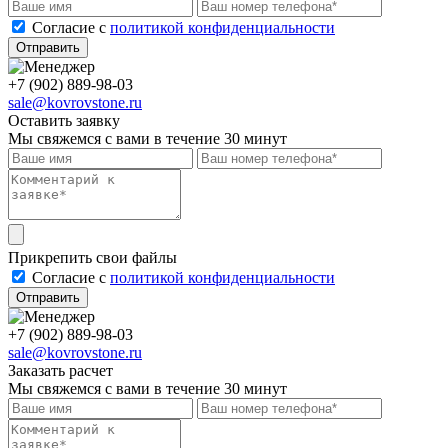
Cогласие с
политикой конфиденциальности
Отправить
+7 (902) 889-98-03
sale@kovrovstone.ru
Оставить заявку
Мы свяжемся с вами в течение 30 минут
Прикрепить свои файлы
Cогласие с
политикой конфиденциальности
Отправить
+7 (902) 889-98-03
sale@kovrovstone.ru
Заказать расчет
Мы свяжемся с вами в течение 30 минут