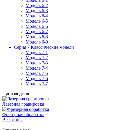
Модель 6-1
Модель 6-2
Модель 6-3
Модель 6-4
Модель 6-5
Модель 6-6
Модель 6-7
Модель 6-8
Модель 6-9
Серия 7 Классические модели
Модель 7-1
Модель 7-2
Модель 7-3
Модель 7-4
Модель 7-5
Модель 7-6
Модель 7-7
Производство
Лазерная гравировка
Фрезерная обработка
Все этапы