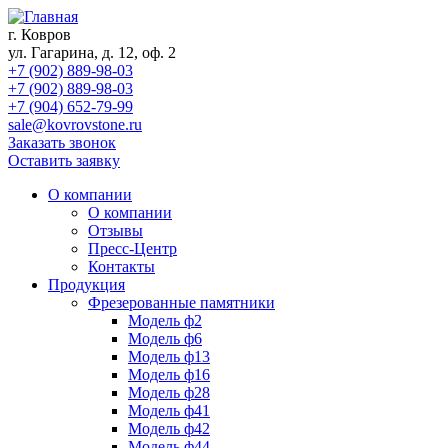
г. Ковров
ул. Гагарина, д. 12, оф. 2
+7 (902) 889-98-03
+7 (902) 889-98-03
+7 (904) 652-79-99
sale@kovrovstone.ru
Заказать звонок
Оставить заявку
О компании
О компании
Отзывы
Пресс-Центр
Контакты
Продукция
Фрезерованные памятники
Модель ф2
Модель ф6
Модель ф13
Модель ф16
Модель ф28
Модель ф41
Модель ф42
Модель ф44