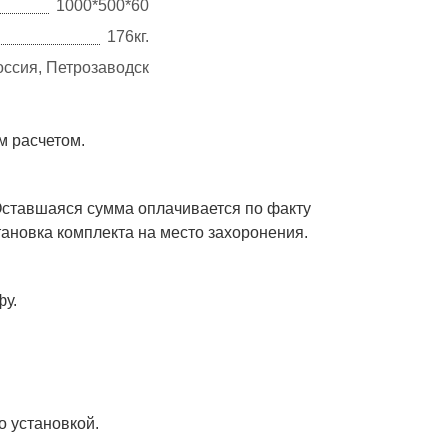
1000*500*60
176кг.
оссия, Петрозаводск
ым расчетом.
Оставшаяся сумма оплачивается по факту
становка комплекта на место захоронения.
фу.
о установкой.