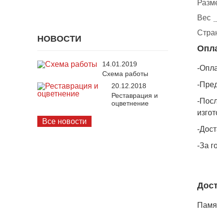
Разм
Вес
Стра
НОВОСТИ
Опл
14.01.2019
-Опла
Схема работы
-Пре
20.12.2018
Реставрация и
-Пос
оцветнение
изгот
Все новости
-Дост
-За г
Дост
Памят